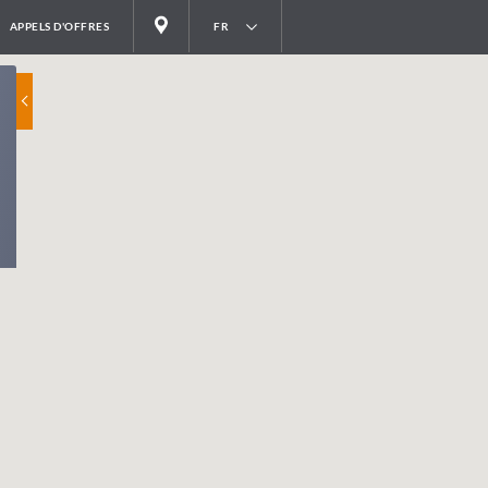
APPELS D'OFFRES
FR
PAYS BAS
GRANDE BRETAGNE
ALLEMAGNE
ESPAGNE
BELGIQU