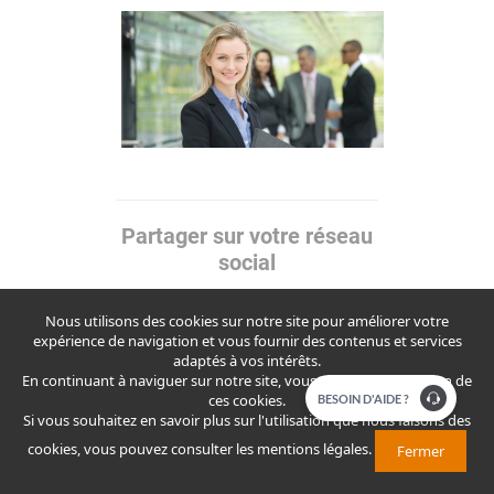
Partager sur votre réseau
social
LOCALISEZ UNE AGENCE
TROUVEZ VOTRE AGENCE BANQUE
Nous utilisons des cookies sur notre site pour améliorer votre
POPULAIRE AU MAROC OU À
expérience de navigation et vous fournir des contenus et services
L'ÉTRANGER
adaptés à vos intérêts.
En continuant à naviguer sur notre site, vous acceptez l'utilisation de
ces cookies.
​​​BESOIN D'AIDE ?
Si vous souhaitez en savoir plus sur l'utilisation que nous faisons des
TROUVER UNE AGENCE A L'ÉTRANGER
cookies, vous pouvez consulter
les mentions légales
.
Fermer