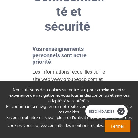
té et
sécurité
Vos renseignements
personnels sont notre
priorité
Les informations recueillies sur le
site web www.groupebcp.com et
ses sous-sites font l’objet d’un
Nous utilisons des cookies sur notre site pour améliorer votre
traitement dans le but de
expérience de navigation et vous fournir des contenus et services
adaptés à vos intérêts.
répondre aux différentes
En continuant à naviguer sur notre site, vous acceptez l'utilisation de
demandes formulées par les
ces cookies.
​​​BESOIN D'AIDE ?
internautes.
Si vous souhaitez en savoir plus sur l'utilisation que nous faisons des
Conformément à la loi n° 09-08
cookies, vous pouvez consulter
les mentions légales
.
Fermer
promulguée par le Dahir 1-09-15