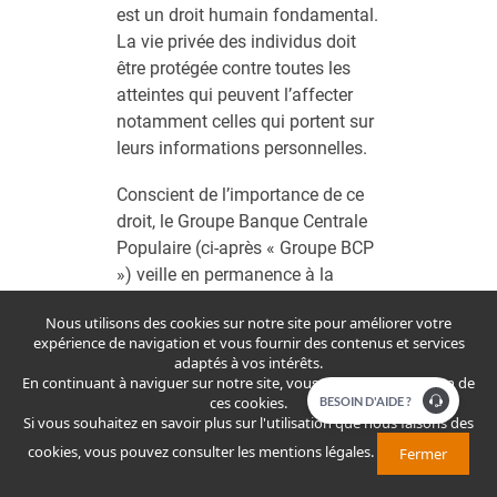
est un droit humain fondamental.
La vie privée des individus doit
être protégée contre toutes les
atteintes qui peuvent l’affecter
notamment celles qui portent sur
leurs informations personnelles.
Conscient de l’importance de ce
droit, le Groupe Banque Centrale
Populaire (ci-après « Groupe BCP
») veille en permanence à la
protection des données à
Nous utilisons des cookies sur notre site pour améliorer votre
caractère personnel (ou données
expérience de navigation et vous fournir des contenus et services
personnelles) et au respect des
adaptés à vos intérêts.
obligations qui s’imposent pour
En continuant à naviguer sur notre site, vous acceptez l'utilisation de
ces cookies.
​​​BESOIN D'AIDE ?
la collecte, l’utilisation et la
Si vous souhaitez en savoir plus sur l'utilisation que nous faisons des
conservation des données.
cookies, vous pouvez consulter
les mentions légales
.
Fermer
Dans un souci de transparence et