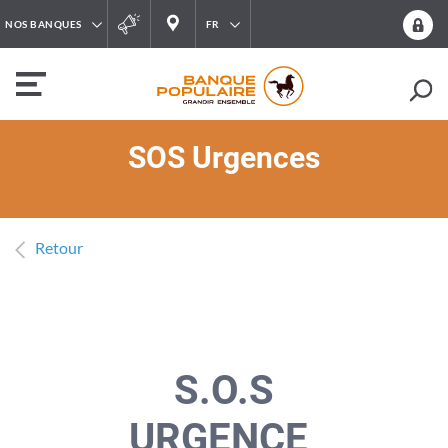
NOS BANQUES
FR
SOS Urgences
Retour
​S.O.S
URGENCE