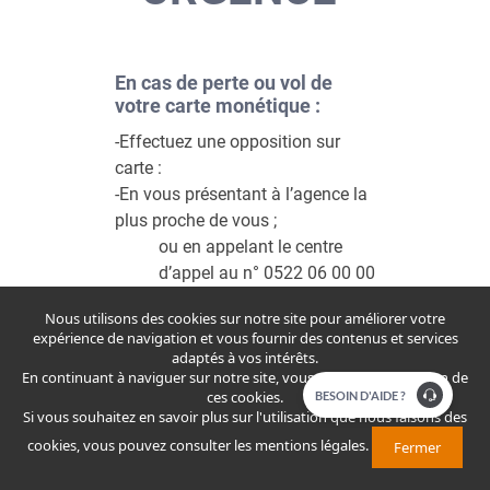
En cas de perte ou vol de
votre carte monétique :
-Effectuez une opposition sur
carte :
-En vous présentant à l’agence la
plus proche de vous ;
ou en appelant le centre
d’appel au n° 0522 06 00 00​
disponible 7/7j et 24/24h
Nous utilisons des cookies sur notre site pour améliorer votre
;Communiquez le numéro
expérience de navigation et vous fournir des contenus et services
de votre carte d’identité
adaptés à vos intérêts.
nationale (CIN) ou le n°
En continuant à naviguer sur notre site, vous acceptez l'utilisation de
ces cookies.
​​​BESOIN D'AIDE ?
identifié sur votre carte
Si vous souhaitez en savoir plus sur l'utilisation que nous faisons des
bancaire à 16 chiffres
cookies, vous pouvez consulter
les mentions légales
.
Fermer
​ou au niveau de la rubrique
« opposer » sur votre