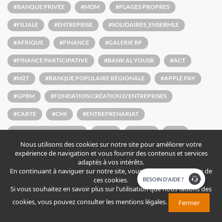
#
BANQUE PRIVÉE
#
MDM
#
PLAGES PROPRES
#
FILIALE
#
ENTREPRISE
#
SOLIDAIRES_ENSEBMLE
#
AFRIQUE
#
FINANCE
#
GALERIE BP
#
FINANCE PARTICIPATIVE
#
BANK AL YOUSR
#
ACT
#
M2T
#
BANQUE POPULAIRE RÉGIONALE
#
APPLE PAY
#
GPBM
#
FONDATION CRÉATION D'ENTREPRISES
#
CARTE
#
CMI
#
ENTREPRENARIAT
#
SOUFIANE EL BAKKALI
#
VISA
#
FATCA
#
BIA
Nous utilisons des cookies sur notre site pour améliorer votre
#
GALERIE BANQUE POPULAIRE
#
COMMUNIQUÉ DE PRESSE
expérience de navigation et vous fournir des contenus et services
adaptés à vos intérêts.
#
TPE
#
CONVENTION
En continuant à naviguer sur notre site, vous acceptez l'utilisation de
ces cookies.
​​​BESOIN D'AIDE ?
#
LES RÉGIONALES DE L'INVESTISSEMENT
#
LABEL
Si vous souhaitez en savoir plus sur l'utilisation que nous faisons des
cookies, vous pouvez consulter
les mentions légales
.
Fermer
#
DISTINCTION
#
ATTAWFIQ MICRO-FINANCE
#
AWARD
#
BLADI SUMMER TOUR
#
PCA
#
ISO
#
MAURITIUS