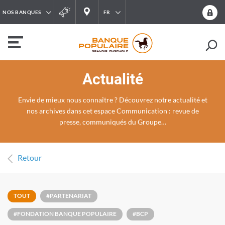
NOS BANQUES
FR
Actualité
Envie de mieux nous connaître ? Découvrez notre actualité et
nos archives dans cet espace Communication : revue de
presse, communiqués du Groupe…
Retour
TOUT
#
PARTENARIAT
#
FONDATION BANQUE POPULAIRE
#
BCP