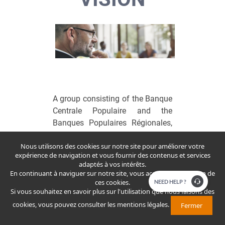
A group consisting of the Banque
Centrale Populaire and the
Banques Populaires Régionales,
the Crédit Populaire du Maroc
Nous utilisons des cookies sur notre site pour améliorer votre
supports any company, medium
expérience de navigation et vous fournir des contenus et services
or small, artisanal, industrial or
adaptés à vos intérêts.
service, with an offering of short,
En continuant à naviguer sur notre site, vous acceptez l'utilisation de
ces cookies.
​​​NEED HELP ?
medium and long term financing.
Si vous souhaitez en savoir plus sur l'utilisation que nous faisons des
cookies, vous pouvez consulter
les mentions légales
.
True to its entrepreneurial spirit,
Fermer
the Crédit Populaire du Maroc