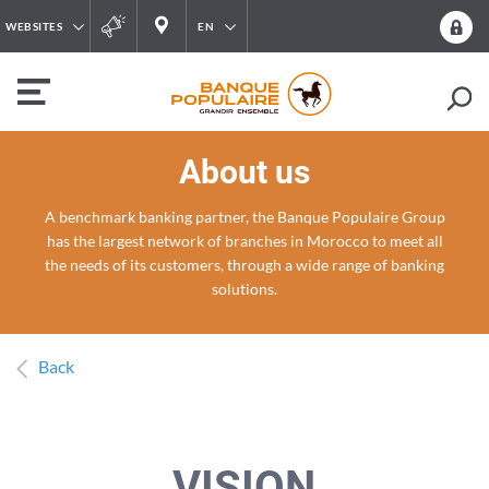
WEBSITES
EN
About us
A benchmark banking partner, the Banque Populaire Group
has the largest network of branches in Morocco to meet all
the needs of its customers, through a wide range of banking
solutions.
Back
VISION